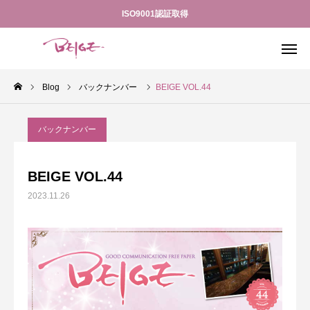
ISO9001認証取得
Blog
バックナンバー
BEIGE VOL.44
電話予約
LINE
料金案内
アクセス
バックナンバー
体験入店
ISO認証取得
BEIGE VOL.44
2023.11.26
サービス方針
ホーム
お知らせ
スケジュール