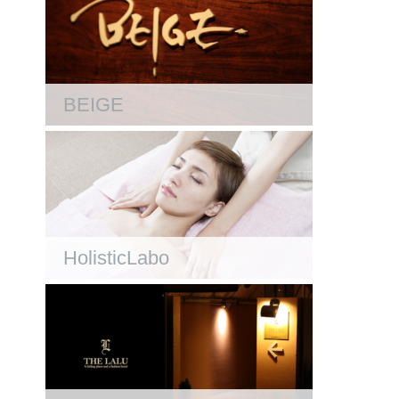
BEIGE
HolisticLabo